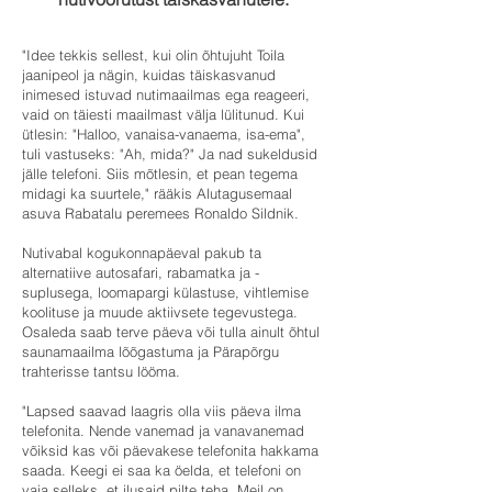
"Idee tekkis sellest, kui olin õhtujuht Toila
jaanipeol ja nägin, kuidas täiskasvanud
inimesed istuvad nutimaailmas ega reageeri,
vaid on täiesti maailmast välja lülitunud. Kui
ütlesin: "Halloo, vanaisa-vanaema, isa-ema",
tuli vastuseks: "Ah, mida?" Ja nad sukeldusid
jälle telefoni. Siis mõtlesin, et pean tegema
midagi ka suurtele," rääkis Alutagusemaal
asuva Rabatalu peremees Ronaldo Sildnik.
Nutivabal kogukonnapäeval pakub ta
alternatiive autosafari, rabamatka ja -
suplusega, loomapargi külastuse, vihtlemise
koolituse ja muude aktiivsete tegevustega.
Osaleda saab terve päeva või tulla ainult õhtul
saunamaailma lõõgastuma ja Pärapõrgu
trahterisse tantsu lööma.
"Lapsed saavad laagris olla viis päeva ilma
telefonita. Nende vanemad ja vanavanemad
võiksid kas või päevakese telefonita hakkama
saada. Keegi ei saa ka öelda, et telefoni on
vaja selleks, et ilusaid pilte teha. Meil on