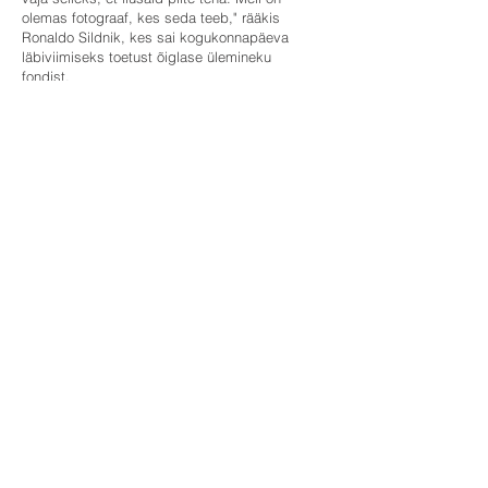
olemas fotograaf, kes seda teeb," rääkis
Ronaldo Sildnik, kes sai kogukonnapäeva
läbiviimiseks toetust õiglase ülemineku
fondist.
Tutvu kogu programmi kavaga
siin.
Получите новые впечатления в
Рабаталу!