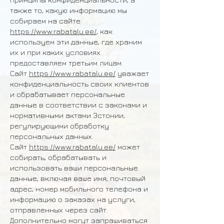
также то, какую информацию мы
собираем на сайте
https://www.rabatalu.ee/
, как
используем эти данные, где храним
их и при каких условиях
предоставляем третьим лицам.
Сайт
https://www.rabatalu.ee/
уважает
конфиденциальность своих клиентов
и обрабатывает персональные
данные в соответствии с законами и
нормативными актами Эстонии,
регулирующими обработку
персональных данных.
Сайт
https://www.rabatalu.ee/
может
собирать, обрабатывать и
использовать ваши персональные
данные, включая ваше имя, почтовый
адрес, номер мобильного телефона и
информацию о заказах на услуги,
отправленных через сайт.
Дополнительно могут запрашиваться