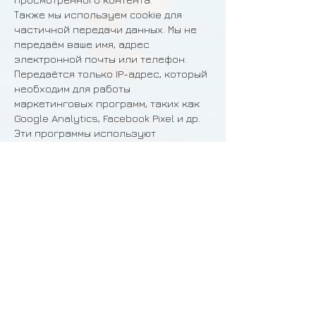
Также мы используем cookie для
частичной передачи данных. Мы не
передаём ваше имя, адрес
электронной почты или телефон.
Передаётся только IP-адрес, который
необходим для работы
маркетинговых программ, таких как
Google Analytics, Facebook Pixel и др.
Эти программы используют
переданную информацию для
анализа работы нашего сайта и
улучшения удобства его
использования, чтобы в будущем
сайт оставался таким же хорошим
или стал ещё лучше и удобнее.
Если вы не хотите принимать cookie,
вы всегда можете настроить это в
своём браузере. Дополнительную
информацию можно получить у
производителя вашего браузера.
Однако, если вы отключите cookie,