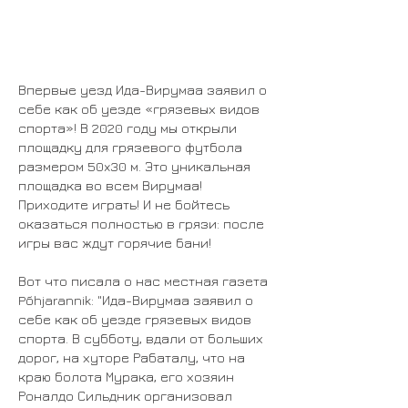
Впервые уезд Ида-Вирумаа заявил о
себе как об уезде «грязевых видов
спорта»! В 2020 году мы открыли
площадку для грязевого футбола
размером 50x30 м. Это уникальная
площадка во всем Вирумаа!
Приходите играть! И не бойтесь
оказаться полностью в грязи: после
игры вас ждут горячие бани!
Вот что писала о нас местная газета
Põhjarannik: "Ида-Вирумаа заявил о
себе как об уезде грязевых видов
спорта. В субботу, вдали от больших
дорог, на хуторе Рабаталу, что на
краю болота Мурака, его хозяин
Роналдо Сильдник организовал