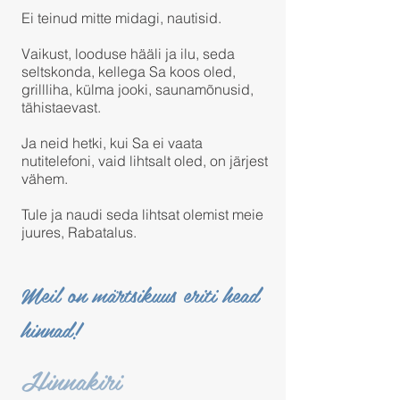
Ei teinud mitte midagi, nautisid.
Vaikust, looduse hääli ja ilu, seda
seltskonda, kellega Sa koos oled,
grillliha, külma jooki, saunamõnusid,
tähistaevast.
Ja neid hetki, kui Sa ei vaata
nutitelefoni, vaid lihtsalt oled, on järjest
vähem.
Tule ja naudi seda lihtsat olemist meie
juures, Rabatalus.
Meil on märtsikuus eriti head
hinnad!
Hinnakiri