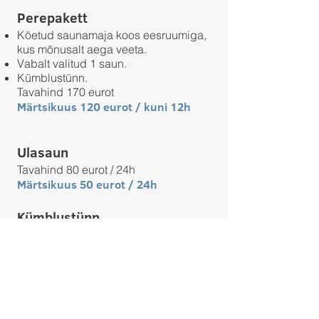
Perepakett
Köetud saunamaja koos eesruumiga,
kus mõnusalt aega veeta.
Vabalt valitud 1 saun.
Kümblustünn.
Tavahind 170 eurot
Märtsikuus 120 eurot / kuni 12h
Ulasaun
Tavahind 80 eurot / 24h
Märtsikuus 50 eurot / 24h
Kümblustünn
Tavahind 75 eurot / 24h
Märtsikuus 50 eurot / 24h
Ulasauna ja kümblustünni hind
sisaldab transporti Jõhvi linna piires.
Muul juhul transporditasu