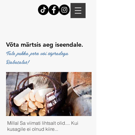
Võta märtsis aeg iseendale.
Tule puhka pere või sõpradega
Rabatalus!
Millal Sa viimati lihtsalt olid.... Kui
kusagile ei olnud kiire...