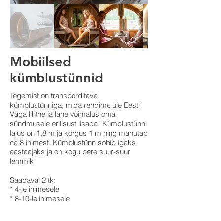
Mobiilsed
kümblustünnid
Tegemist on transporditava
kümblustünniga, mida rendime üle Eesti!
Väga lihtne ja lahe võimalus oma
sündmusele erilisust lisada! Kümblustünni
laius on 1,8 m ja kõrgus 1 m ning mahutab
ca 8 inimest. Kümblustünn sobib igaks
aastaajaks ja on kogu pere suur-suur
lemmik!
Saadaval 2 tk:
* 4-le inimesele
* 8-10-le inimesele