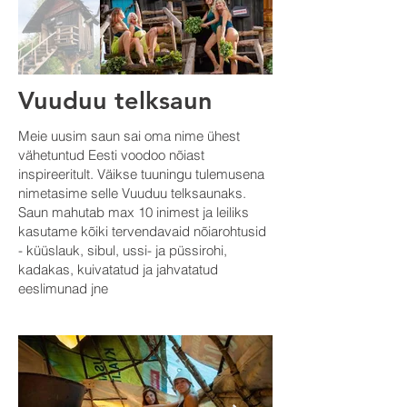
Vuuduu telksaun
Meie uusim saun sai oma nime ühest
vähetuntud Eesti voodoo nõiast
inspireeritult. Väikse tuuningu tulemusena
nimetasime selle Vuuduu telksaunaks.
Saun mahutab max 10 inimest ja leiliks
kasutame kõiki tervendavaid nõiarohtusid
- küüslauk, sibul, ussi- ja püssirohi,
kadakas, kuivatatud ja jahvatatud
eeslimunad jne