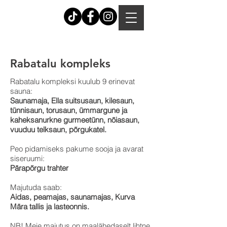
Rabatalu kompleks
Rabatalu kompleksi kuulub 9 erinevat
sauna:
Saunamaja, Ella suitsusaun, kilesaun,
tünnisaun, torusaun, ümmargune ja
kaheksanurkne gurmeetünn, nõiasaun,
vuuduu telksaun, põrgukatel.
Peo pidamiseks pakume sooja ja avarat
siseruumi:
Pärapõrgu trahter
Majutuda saab:
Aidas, peamajas, saunamajas, Kurva
Mära tallis ja lasteonnis.
NB! Meie majutus on maalähedaselt lihtne.