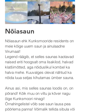
Nõiasaun
Nõiasaun ehk Kunksmooride residents on
meie kõige uuem saun ja ainulaadne
Virumaal!
Legend räägib, et selles saunas kaotavad
naised eriti hoogsalt oma lisakilod, halvad
klatšimõtted, aga nõiduslikul kombel ka
halva mehe. Kuuvalges olevat nähtud ka
nõida luua seljas kihutamas ümber sauna.
Ainus asi, mis selles saunas loodis on, on
põrand! Kõik muu on viltu ja kõver nagu
õige Kunksmoori ninagi!
Õrnahingelistel võib see saun lausa pea
pöörlema panna! Võimalik tellida sibula või