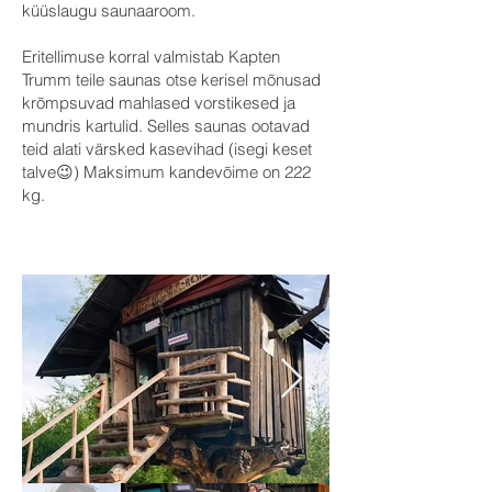
küüslaugu saunaaroom.
Eritellimuse korral valmistab Kapten
Trumm teile saunas otse kerisel mõnusad
krõmpsuvad mahlased vorstikesed ja
mundris kartulid. Selles saunas ootavad
teid alati värsked kasevihad (isegi keset
talve😉) Maksimum kandevõime on 222
kg.