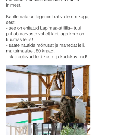
inimest.
Kahtlemata on tegemist rahva lemmikuga,
sest:
- see on ehitatud Lapimaa-stiililis– tuul
puhub varvaste vahelt läbi, aga kere on
kuumas leilis!
- saate nautida mõnusat ja mahedat leili,
maksimaalselt 80 kraadi.
- alati ootavad teid kase- ja kadakavihad!