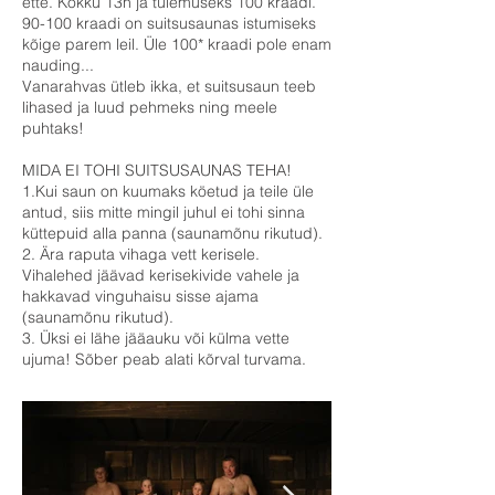
ette. Kokku 13h ja tulemuseks 100 kraadi.
90-100 kraadi on suitsusaunas istumiseks
kõige parem leil. Üle 100* kraadi pole enam
nauding...
Vanarahvas ütleb ikka, et suitsusaun teeb
lihased ja luud pehmeks ning meele
puhtaks!
MIDA EI TOHI SUITSUSAUNAS TEHA!
1.Kui saun on kuumaks köetud ja teile üle
antud, siis mitte mingil juhul ei tohi sinna
küttepuid alla panna (saunamõnu rikutud).
2. Ära raputa vihaga vett kerisele.
Vihalehed jäävad kerisekivide vahele ja
hakkavad vinguhaisu sisse ajama
(saunamõnu rikutud).
3. Üksi ei lähe jääauku või külma vette
ujuma! Sõber peab alati kõrval turvama.