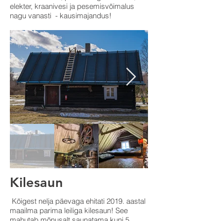
elekter, kraanivesi ja pesemisvõimalus
nagu vanasti - kausimajandus!
Kilesaun
Kõigest nelja päevaga ehitati 2019. aastal
maailma parima leiliga kilesaun! See
mahutab mõnusalt saunatama kuni 5