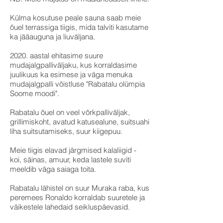
Külma kosutuse peale sauna saab meie
õuel terrassiga tiigis, mida talviti kasutame
ka jääauguna ja liuväljana.
2020. aastal ehitasime suure
mudajalgpalliväljaku, kus korraldasime
juulikuus ka esimese ja väga menuka
mudajalgpalli võistluse "Rabatalu olümpia
Soome moodi".
Rabatalu õuel on veel võrkpalliväljak,
grillimiskoht, avatud katusealune, suitsuahi
liha suitsutamiseks, suur kiigepuu.
Meie tiigis elavad järgmised kalaliigid -
koi, säinas, amuur, keda lastele suviti
meeldib väga saiaga toita.
Rabatalu lähistel on suur Muraka raba, kus
peremees Ronaldo korraldab suuretele ja
väikestele lahedaid seikluspäevasid.