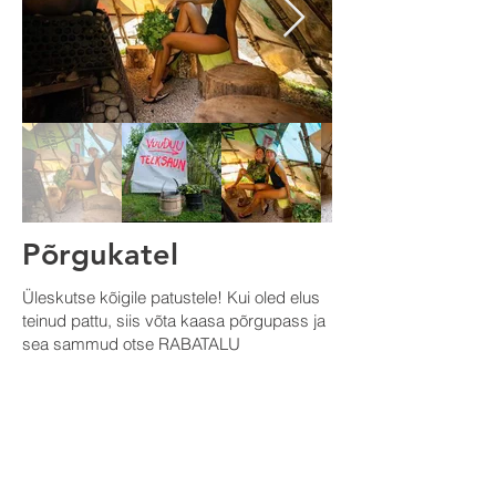
Põrgukatel
Üleskutse kõigile patustele! Kui oled elus
teinud pattu, siis võta kaasa põrgupass ja
sea sammud otse RABATALU
PÕRGUKATLASSE! Siin saad teada, mis
on tõeline maapealne põrgu! Alles pärast
seda saad loa minna Rabatalu
maapealsesse paradiisi...