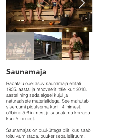
Saunamaja
Rabatalu õuel asuv saunamaja ehitati
1935. aastal ja renoveeriti täielikult 2018.
aastal ning seda algsel kujul ja
naturaalsete materjalidega. See mahutab
siseruumi pidutsema kuni 14 inimest,
ööbima 5-6 inimest ja saunatama korraga
kuni 5 inimest.
Saunamajas on puuküttega pliit, kus saab
toitu valmistada, puukerisega leiliruum,